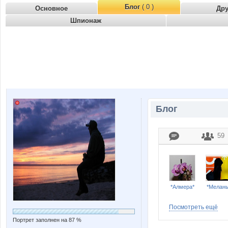
Блог
( 0 )
Основное
Др
Шпионаж
Блог
59
*Алмера*
*Мелан
Посмотреть ещё
Портрет заполнен на 87 %