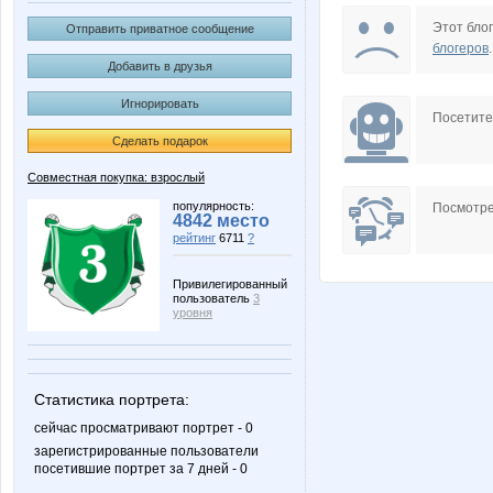
GlerY
Ina201
Этот блог
Отправить приватное сообщение
блогеров
.
Добавить в друзья
Игнорировать
Ksenneya
Lenus
Посетит
Сделать подарок
Совместная покупка: взрослый
Nata.li
Nata30
популярность:
Посмотре
4842 место
рейтинг
6711
?
Привилегированный
пользователь
3
Olushka)
Panfa!
уровня
Статистика портрета:
Weless
Ze
сейчас просматривают портрет - 0
зарегистрированные пользователи
посетившие портрет за 7 дней - 0